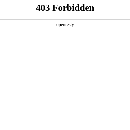
产品及服务
行业解决方案
合作伙伴
投资者关系
领航国际数码的重要发展战略之一。领航国际数码在遵从适用的国家和地区法
、可持续、可信赖的网络安全与隐私保护保障体系，并积极地与有关政府
重要性，致力于保护消费者、客户、供应商、合作伙伴、